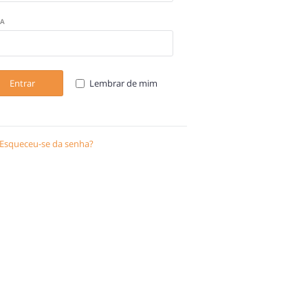
A
Entrar
Lembrar de mim
Esqueceu-se da senha?
Recuperar