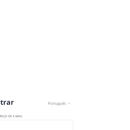
trar
Português

REÇO DE E-MAIL