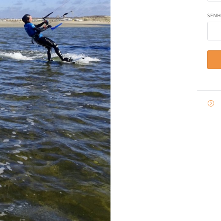
SENH

E-
MAIL